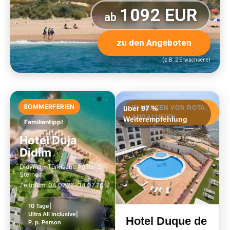
Besonders die Einrichtung einzelner Zimmer mit sehr
1092 EUR
unterschiedlichen Dekorationselementen. Besonders zu
ab
empfehlen sind die Meerblickzimmer.
zu den Angeboten
(z.B. 2 Erwachsene)
SOMMERFERIEN
über 97 %
IM HERZEN VON ROTA,
ANDALUSIEN.
Weiterempfehlung
Familientipp!
Hotel Duja
Didim
Didyma - Türkische Ägäis · 5
Sterne
Zeitraum: 04.07.26 · 14.07.26
10 Tage
|
Ultra All Inclusive
|
Hotel Duque de
P. p. Person