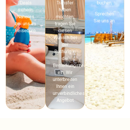
Deals
Transfer
buchen.
sichern.
haben
Sprechen
Näheres
möchten,
Sie uns an.
bei uns im
tragen Sie
Reisebüro.
diesen
Wunsch bei
der
Buchung in
die
Bemerkungszeile
ein. Wir
unterbreiten
Ihnen ein
unverbindliches
Angebot