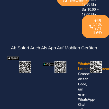
Anmelden
18:30 Uhr
Sa: 10:00 –
13:00 Uhr
+49
5136
971
3949
Ab Sofort Auch Als App Auf Mobilen Geräten
WhatsApp-
Unternehmenskont
Scanne
diesen
Code,
um
einen
WhatsApp-
Chat