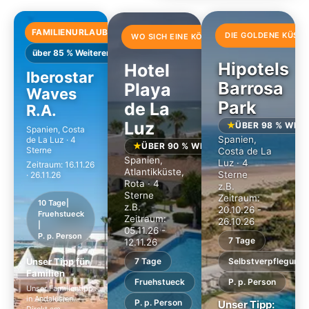
FAMILIENURLAUB IN ANDALUSIEN
DIE GOLDENE KÜSTE
WO SICH EINE KÖNIGIN EINE AUSZEIT NIMM
über 85 % Weiterempfehlung
Hipotels
Hotel
Iberostar
Barrosa
Playa
Waves
Park
de La
R.A.
Luz
ÜBER 98 % WEI
Spanien, Costa
Spanien,
de La Luz · 4
ÜBER 90 % WEITEREMPFEHLUNG
Sterne
Costa de La
Spanien,
Luz · 4
Zeitraum: 16.11.26
Atlantikküste,
Sterne
· 26.11.26
Rota · 4
z.B.
Sterne
Zeitraum:
10 Tage
|
z.B.
20.10.26 -
Fruehstueck
Zeitraum:
26.10.26
|
05.11.26 -
P. p. Person
7 Tage
12.11.26
Unser Tipp für
7 Tage
Selbstverpflegung
Familien
Fruehstueck
P. p. Person
Unser Familientipp
in Andalusien.
P. p. Person
Unser Tipp:
Direkt am