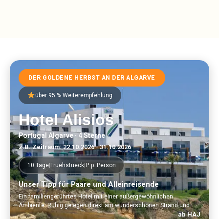
DER GOLDENE HERBST AN DER ALGARVE
über 95 % Weiterempfehlung
Hotel Alisios
Portugal Algarve · 4 Sterne
z.B. Zeitraum: 22.10.2026 - 31.10.2026
10 Tage
|
Fruehstueck
|
P. p. Person
Unser Tipp für Paare und Alleinreisende
Ein familiengeführtes Hotel mit einer außergewöhnlichen
Ambiente. Ruhig gelegen direkt am wunderschönen Strand und
fußläufig von dem lebhaften Zentrum von Albufeira entfernt.
ab HAJ