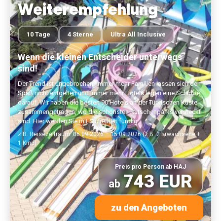
Weiterempfehlung
10 Tage
4 Sterne
Ultra All Inclusive
Wenn die kleinen Entscheider unterwegs
sind!
Der Trend ist ungebrochen. Immer mehr Familien lassen sich den
Spaß nicht entgehen und immer mehr Hotels legen eine Schippe
darauf. Wir haben die besten 90 Hotels an der Türkischen Küste
zusammengetragen, wo die schönsten Rutschenparks versteckt
sind. Hier werden Sie mit Sicherheit fündig.
z.B. Reisezeitraum: 06.09.2026 – 15.09.2026 (z.B. 2 Erwachsene +
1 Kind)
Preis pro Person ab HAJ
743 EUR
ab
zu den Angeboten