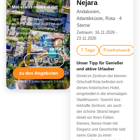
Nejara
Mal etwas neues in der
Andalusien,
Türkei
Atlantikküste, Rota · 4
Eine nicht so bekannte Gegend
an der Türkischen Ägäis ist die
Sterne
Ort Dydima, die ehemalige
Zeitraum: 16.11.2026 -
Orakelstadt des Griechischen
Gottes Apollo. Mit seinem
23.11.2026
kristallklaren Wasser bietet die
Gegend die beste Erholung und
ab HAJ
7 Tage
Fruehstueck
Ausflugsmöglichkeiten in der
näheren Umgebung.
1132 EUR
ab
Unser Tipp für Genießer
und aktive Urlauber
zu den Angeboten
Direkt im Zentrum der kleinen
(z.B. 2 Erwachsene + 1 Kind)
Ortschaft Rota befindet sich
dieses historisches Hotel,
eingebettet in die ehemaligen
Stadtmauern. Sowohl das
lebhafte Zentrum, als auch
der schöne Strand liegen
direkt vor Ihren Füßen.
Kleines, feines Hotel mit
Eleganz und Geschichte lädt
seine Gäste zu einer