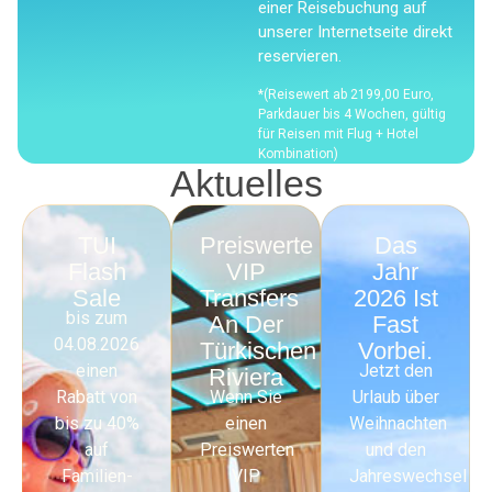
einer Reisebuchung auf
unserer Internetseite direkt
reservieren.
*(Reisewert ab 2199,00 Euro,
Parkdauer bis 4 Wochen, gültig
für Reisen mit Flug + Hotel
Kombination)
Aktuelles
TUI
Preiswerte
Das
Flash
VIP
Jahr
Sale
Transfers
2026 Ist
bis zum
An Der
Fast
04.08.2026
Türkischen
Vorbei.
einen
Jetzt den
Riviera
Rabatt von
Wenn Sie
Urlaub über
bis zu 40%
einen
Weihnachten
auf
Preiswerten
und den
Familien-
VIP
Jahreswechsel