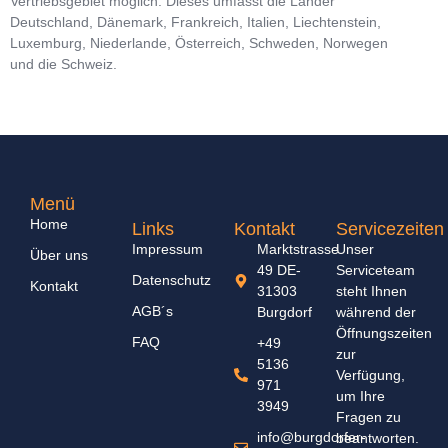
Vertriebsgebiet möglich. Dieses umfasst die Länder
Deutschland, Dänemark, Frankreich, Italien, Liechtenstein,
Luxemburg, Niederlande, Österreich, Schweden, Norwegen
und die Schweiz.
Menü
Home
Links
Kontakt
Servicezeiten
Impressum
Marktstrasse
Unser
Über uns
49 DE-
Serviceteam
Datenschutz
Kontakt
31303
steht Ihnen
AGB´s
Burgdorf
während der
Öffnungszeiten
FAQ
+49
zur
5136
Verfügung,
971
um Ihre
3949
Fragen zu
info@burgdorfer-
beantworten.