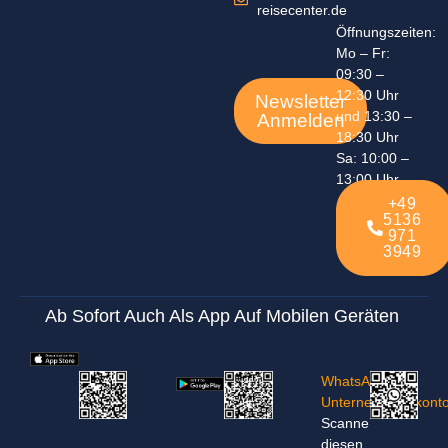
reisecenter.de
Öffnungszeiten:
Mo – Fr:
09:30 –
12:30 Uhr
Newsletter
und 13:30 –
Anmelden
18:30 Uhr
Sa: 10:00 –
13:00 Uhr
+49
5136
971
3949
Ab Sofort Auch Als App Auf Mobilen Geräten
WhatsApp-
Unternehmenskont
Scanne
diesen