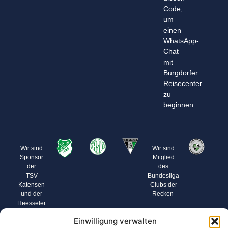
Code,
um
einen
WhatsApp-
Chat
mit
Burgdorfer
Reisecenter
zu
beginnen.
Wir sind
Wir sind
Sponsor
Mitglied
der
des
TSV
Bundesliga
Katensen
Clubs der
und der
Recken
Heesseler
SV
Einwilligung verwalten