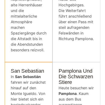
alte Herrenhäuser
Hochgebirges.
und die
Die Weiterfahrt
mittelalterliche
führt anschließend
Atmosphäre
über einen Pass mit
machen
steil aufragenden
Spaziergänge durch
Felswänden in
die Altstadt bis in
Richtung Pamplona.
die Abendstunden
besonders reizvoll.
San Sebastian
Pamplona Und
Die Schwarzen
In
San Sebastián
Stiere
fahren wir zunächst
hinauf auf den
Heute besuchen wir
Monte Igueldo. Von
Pamplona
. Kaum
hier bietet sich ein
aus dem Bus
beeindruckender
ausgestiegen,