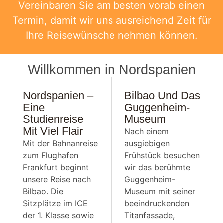
Vereinbaren Sie am besten vorab einen
Termin, damit wir uns ausreichend Zeit für
Ihre Reisewünsche nehmen können.
Willkommen in Nordspanien
Nordspanien –
Bilbao Und Das
Eine
Guggenheim-
Studienreise
Museum
Mit Viel Flair
Nach einem
Mit der Bahnanreise
ausgiebigen
zum Flughafen
Frühstück besuchen
Frankfurt beginnt
wir das berühmte
unsere Reise nach
Guggenheim-
Bilbao. Die
Museum mit seiner
Sitzplätze im ICE
beeindruckenden
der 1. Klasse sowie
Titanfassade,