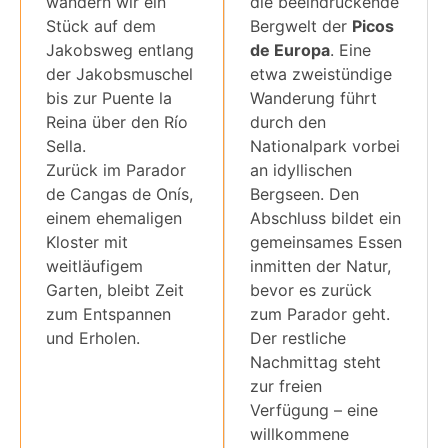
wandern wir ein
die beeindruckende
Stück auf dem
Bergwelt der
Picos
Jakobsweg entlang
de Europa
. Eine
der Jakobsmuschel
etwa zweistündige
bis zur Puente la
Wanderung führt
Reina über den Río
durch den
Sella.
Nationalpark vorbei
Zurück im Parador
an idyllischen
de Cangas de Onís,
Bergseen. Den
einem ehemaligen
Abschluss bildet ein
Kloster mit
gemeinsames Essen
weitläufigem
inmitten der Natur,
Garten, bleibt Zeit
bevor es zurück
zum Entspannen
zum Parador geht.
und Erholen.
Der restliche
Nachmittag steht
zur freien
Verfügung – eine
willkommene