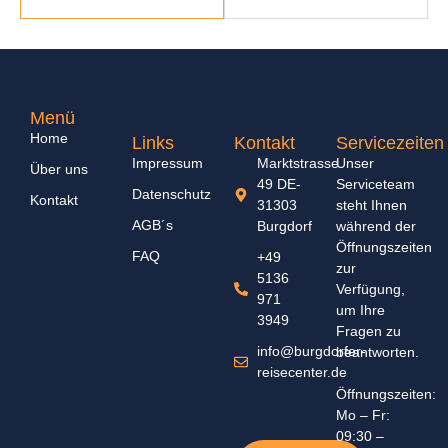
Menü
Home
Links
Kontakt
Servicezeiten
Impressum
Marktstrasse
Unser
Über uns
49 DE-
Serviceteam
Datenschutz
Kontakt
31303
steht Ihnen
AGB´s
Burgdorf
während der
Öffnungszeiten
FAQ
+49
zur
5136
Verfügung,
971
um Ihre
3949
Fragen zu
info@burgdorfer-
beantworten.
reisecenter.de
Öffnungszeiten:
Mo – Fr:
09:30 –