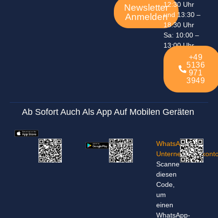
12:30 Uhr
Newsletter
und 13:30 –
Anmelden
18:30 Uhr
Sa: 10:00 –
13:00 Uhr
+49
5136
971
3949
Ab Sofort Auch Als App Auf Mobilen Geräten
WhatsApp-
Unternehmenskont
Scanne
diesen
Code,
um
einen
WhatsApp-