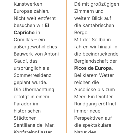
Kunstwerken
Dé mit großzügigen
Europas zählen.
Zimmern und
Nicht weit entfernt
weitem Blick auf
besuchen wir
El
die kantabrischen
Capricho
in
Berge.
Comillas – ein
Mit der Seilbahn
außergewöhnliches
fahren wir hinauf in
Bauwerk von Antoni
die beeindruckende
Gaudí, das
Berglandschaft der
ursprünglich als
Picos de Europa
.
Sommerresidenz
Bei klarem Wetter
geplant wurde.
reichen die
Die Übernachtung
Ausblicke bis zum
erfolgt in einem
Meer. Ein leichter
Parador im
Rundgang eröffnet
historischen
immer neue
Städtchen
Perspektiven auf
Santillana del Mar.
die spektakuläre
Kopfsteinpflaster,
Natur des