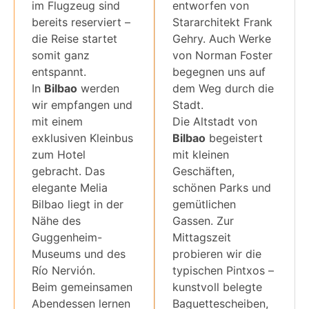
im Flugzeug sind
entworfen von
bereits reserviert –
Stararchitekt Frank
die Reise startet
Gehry. Auch Werke
somit ganz
von Norman Foster
entspannt.
begegnen uns auf
In
Bilbao
werden
dem Weg durch die
wir empfangen und
Stadt.
mit einem
Die Altstadt von
exklusiven Kleinbus
Bilbao
begeistert
zum Hotel
mit kleinen
gebracht. Das
Geschäften,
elegante Melia
schönen Parks und
Bilbao liegt in der
gemütlichen
Nähe des
Gassen. Zur
Guggenheim-
Mittagszeit
Museums und des
probieren wir die
Río Nervión.
typischen Pintxos –
Beim gemeinsamen
kunstvoll belegte
Abendessen lernen
Baguettescheiben,