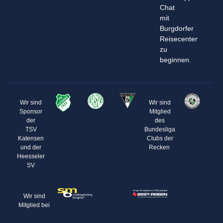
Chat
mit
Burgdorfer
Reisecenter
zu
beginnen.
Wir sind
Wir sind
Sponsor
Mitglied
der
des
TSV
Bundesliga
Katensen
Clubs der
und der
Recken
Heesseler
SV
Wir sind
Mitglied bei