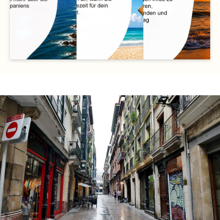
des
grüne
Baskenland
Erkundung
dem
sehr viel
Bei der
zwischen
Es gibt
Oktober.
liegt
geprägt.
Anfang
Nordspanien
atlantisch
bis
Klima ist
Mitte Mai
Das
ist ab
Reisezeit
beste
Die