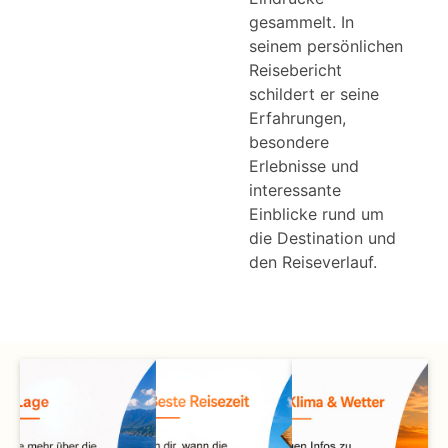
gesammelt. In
seinem persönlichen
Reisebericht
schildert er seine
Erfahrungen,
besondere
Erlebnisse und
interessante
Einblicke rund um
Sicht.
die Destination und
und gute
den Reiseverlauf.
Himmel
klaren
genannt.
meist
Spanien
Zeit
grüne
Oviedo.
in dieser
auch das
und
hat man
Es wird
Sebastian
Gebirges
Vegetation.
mit San